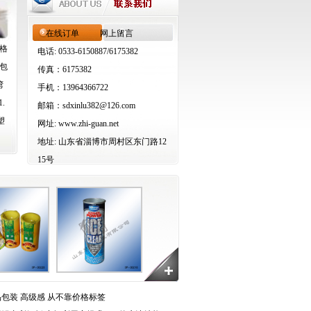
在线订单
网上留言
格
电话: 0533-6150887/6175382
包
传真：6175382
湾
手机：13964366722
.
邮箱：
sdxinlu382@126.com
塑
网址:
www.zhi-guan.net
地址:
山东省淄博市周村区东门路12
15号
包装 高级感 从不靠价格标签