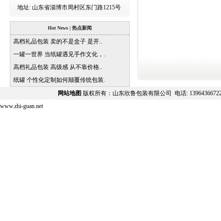
地址:
山东省淄博市周村区东门路1215号
Hot News | 热点新闻
高档礼品包装 卖的不是盒子 是开..
一罐一世界 当纸罐遇见手作文化，.
高档礼品包装 高级感 从不靠价格..
纸罐 个性化定制如何颠覆传统包装.
网站地图
版权所有：山东欣鲁包装有限公司 电话:
139643667
www.zhi-guan.net