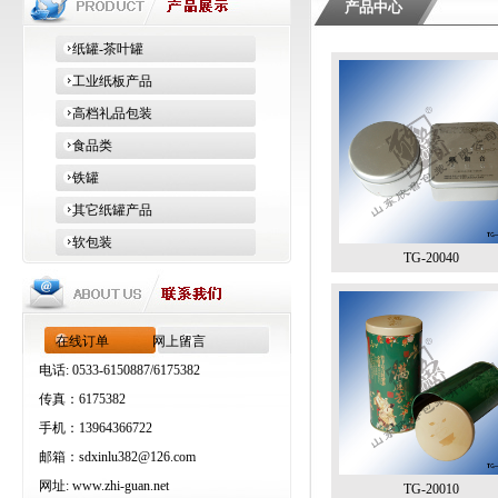
产品中心
纸罐-茶叶罐
工业纸板产品
高档礼品包装
食品类
铁罐
其它纸罐产品
软包装
TG-20040
在线订单
网上留言
电话: 0533-6150887/6175382
传真：6175382
手机：13964366722
邮箱：
sdxinlu382@126.com
网址:
www.zhi-guan.net
TG-20010