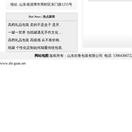
地址:
山东省淄博市周村区东门路1215号
Hot News | 热点新闻
高档礼品包装 卖的不是盒子 是开..
一罐一世界 当纸罐遇见手作文化，.
高档礼品包装 高级感 从不靠价格..
纸罐 个性化定制如何颠覆传统包装.
网站地图
版权所有：山东欣鲁包装有限公司 电话:
139643667
www.zhi-guan.net