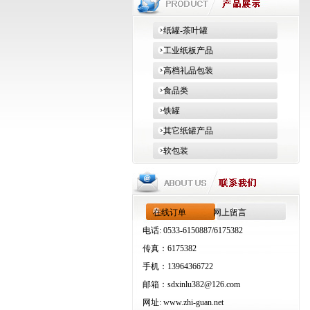
纸罐-茶叶罐
工业纸板产品
高档礼品包装
食品类
铁罐
其它纸罐产品
软包装
在线订单
网上留言
电话: 0533-6150887/6175382
传真：6175382
手机：13964366722
邮箱：
sdxinlu382@126.com
网址:
www.zhi-guan.net