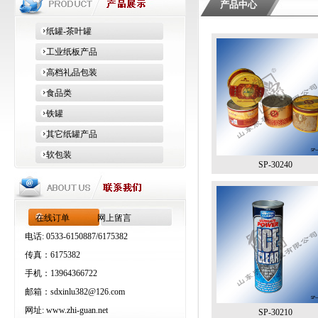
产品中心
纸罐-茶叶罐
工业纸板产品
高档礼品包装
食品类
铁罐
其它纸罐产品
软包装
SP-30240
在线订单
网上留言
电话: 0533-6150887/6175382
传真：6175382
手机：13964366722
邮箱：
sdxinlu382@126.com
网址:
www.zhi-guan.net
SP-30210